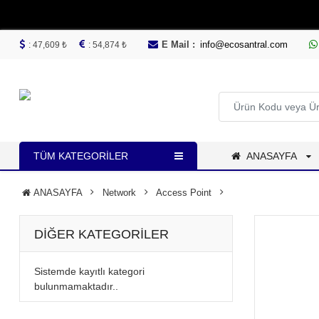
E Mail :
info@ecosantral.com
: 47,609 ₺
: 54,874 ₺
TÜM KATEGORILER
ANASAYFA
ANASAYFA
Network
Access Point
DIĞER KATEGORILER
Sistemde kayıtlı kategori
bulunmamaktadır..