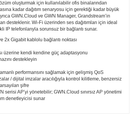
özüm oluşturmak için kullanılabilir ofis binalarından
asına kadar dağıtım senaryosu için gerektiği kadar büyük
 ayrıca GWN.Cloud ve GWN Manager, Grandstream’in
ndan desteklenir. Wi-Fi üzerinden ses dağıtımları için ideal
li IP telefonlarıyla sorunsuz bir bağlantı sunar.
 2x Gigabit kablolu bağlantı noktası
sı üzerine kendi kendine güç adaptasyonu
hazını destekleyin
amanlı performansını sağlamak için gelişmiş QoS
ar / dijital imzalar aracılığıyla kontrol kilitleme, benzersiz
arsayılan şifre
 serisi AP'yi yönetebilir; GWN.Cloud sınırsız AP yönetimi
ım denetleyicisi sunar