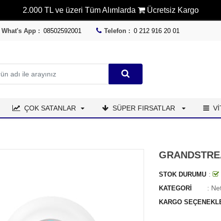
2.000 TL ve üzeri Tüm Alımlarda
Ücretsiz Kargo
What's App :
08502592001
Telefon :
0 212 916 20 01
ÇOK SATANLAR
SÜPER FIRSATLAR
V
GRANDSTRE
:
STOK DURUMU
:
Ne
KATEGORI
KARGO SEÇENEKL