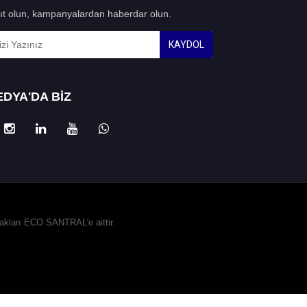
ıt olun, kampanyalardan haberdar olun.
KAYDOL
DYA'DA BİZ
hakları ECO SANTRAL'e aittir.