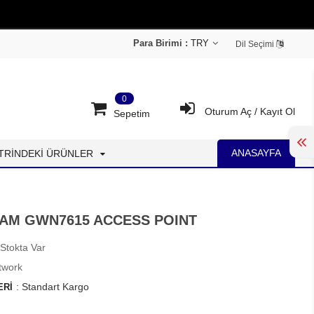
Para Birimi :
Dil Seçimi
0
Oturum Aç
/
Kayıt Ol
Sepetim
ANASAYFA
İTRİNDEKİ ÜRÜNLER
AM GWN7615 ACCESS POINT
Stokta Var
twork
:
Standart Kargo
ERI