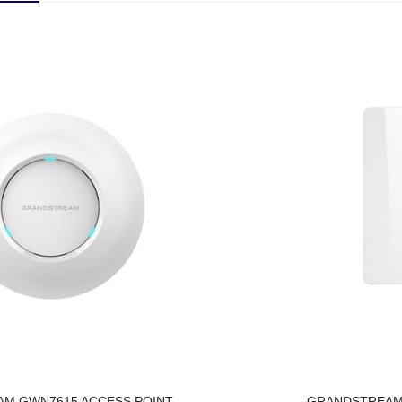
M GWN7615 ACCESS POINT
GRANDSTREAM