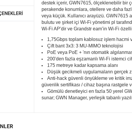
destek içerir, GWN7615, ölçeklenebilir bir ç
perakende konumlara, otellere ve daha fazl
ÇENEKLERI
veya küçük. Kullanıcı arayüzü. GWN7615
bulutu ve şirket içi Wi-Fi yönetimi pl tarafı
Wi-Fi AP'dir ve Grandstr eam’in Wi-Fi özellik
1,75Gbps toplam kablosuz işlem hacmi ve
Çift bant 3x3: 3 MU-MIMO teknolojisi
PoE veya PoE + 'nın otomatik algılanma
200'den fazla eşzamanlı Wi-Fi istemci ci
175 metreye kadar kapsama alanı
Düşük gecikmeli uygulamaların gerçek z
Anti-hack güvenli önyükleme ve kritik imzal
güvenlik sertifikası / cihaz başına rastgele v
Gömülü denetleyici en fazla 50 yerel GWN
sunar; GWN Manager, yerleşik tabanlı yazıl
ÜNLER