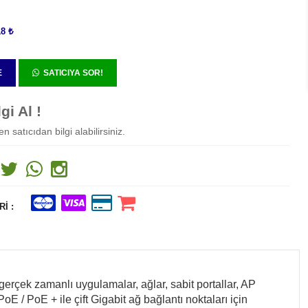
18 ₺
E
SATICIYA SOR!
gi Al !
 satıcıdan bilgi alabilirsiniz.
I :
çek zamanlı uygulamalar, ağlar, sabit portallar, AP
E / PoE + ile çift Gigabit ağ bağlantı noktaları için