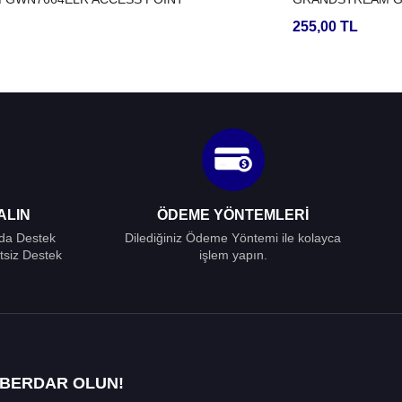
255,00 TL
ALIN
ÖDEME YÖNTEMLERI
ada Destek
Dilediğiniz Ödeme Yöntemi ile kolayca
tsiz Destek
işlem yapın.
ABERDAR OLUN!