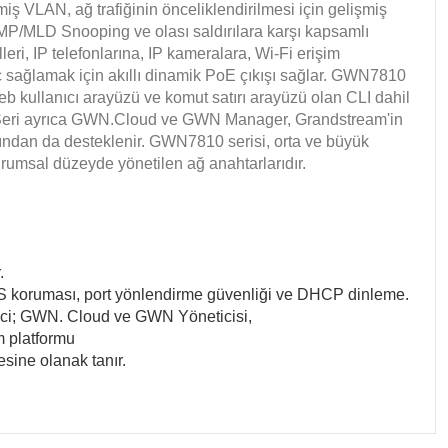
iş VLAN, ağ trafiğinin önceliklendirilmesi için gelişmiş
MP/MLD Snooping ve olası saldırılara karşı kapsamlı
eri, IP telefonlarına, IP kameralara, Wi-Fi erişim
ç sağlamak için akıllı dinamik PoE çıkışı sağlar. GWN7810
b kullanıcı arayüzü ve komut satırı arayüzü olan CLI dahil
ir. Seri ayrıca GWN.Cloud ve GWN Manager, Grandstream'in
afından da desteklenir. GWN7810 serisi, orta ve büyük
kurumsal düzeyde yönetilen ağ anahtarlarıdır.
.
 koruması, port yönlendirme güvenliği ve DHCP dinleme.
ici; GWN. Cloud ve GWN Yöneticisi,
m platformu
esine olanak tanır.