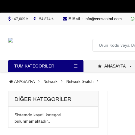
E Mail :
info@ecosantral.com
: 47,609 ₺
: 54,874 ₺
TÜM KATEGORILER
ANASAYFA
ANASAYFA
Network
Network Switch
DIĞER KATEGORILER
Sistemde kayıtlı kategori
bulunmamaktadır..