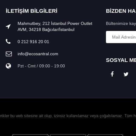
İLETIŞIM BILGILERI
BİZDEN H
Mahmutbey, 212 İstanbul Power Outlet
Bültenimize kay
AVM, 34218 Bağcılar/İstanbul
0 212 916 20 01
info@ecosantral.com
SOSYAL ME
Pzt - Cmt / 09:00 - 19:00
erikler bu web sitesine ait olup, izinsiz kullanılamaz veya çoğaltılamaz. Tüm 