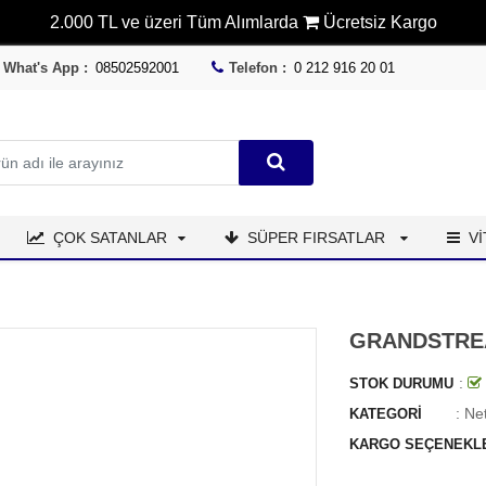
2.000 TL ve üzeri Tüm Alımlarda
Ücretsiz Kargo
What's App :
08502592001
Telefon :
0 212 916 20 01
ÇOK SATANLAR
SÜPER FIRSATLAR
V
GRANDSTRE
:
STOK DURUMU
:
Ne
KATEGORI
KARGO SEÇENEKL