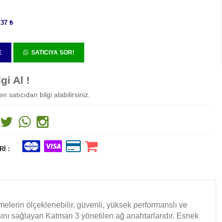
,37 ₺
E
SATICIYA SOR!
gi Al !
 satıcıdan bilgi alabilirsiniz.
I :
melerin ölçeklenebilir, güvenli, yüksek performanslı ve
asını sağlayan Katman 3 yönetilen ağ anahtarlarıdır. Esnek