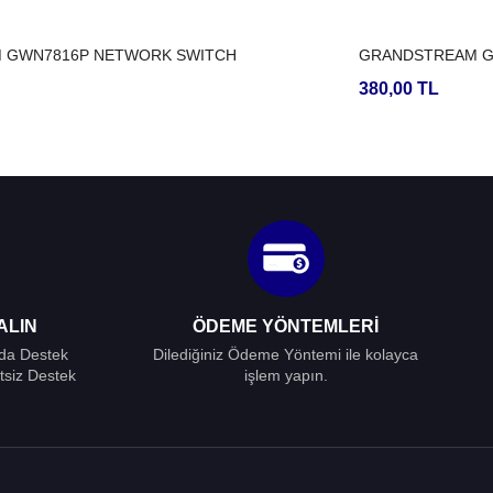
 GWN7816P NETWORK SWITCH
GRANDSTREAM G
380,00 TL
ALIN
ÖDEME YÖNTEMLERI
ada Destek
Dilediğiniz Ödeme Yöntemi ile kolayca
tsiz Destek
işlem yapın.