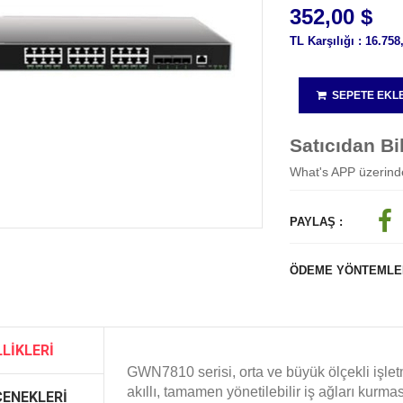
352,00 $
TL Karşılığı : 16.758
SEPETE EKL
Satıcıdan Bil
What's APP üzerinden
PAYLAŞ :
ÖDEME YÖNTEMLER
LIKLERI
GWN7810 serisi, orta ve büyük ölçekli işlet
akıllı, tamamen yönetilebilir iş ağları kurm
ENEKLERI