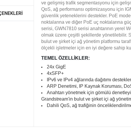
ve gelişmiş trafik segmentasyonu için gelişm
QoS, ağ performansı optimizasyonu için IG
ÇENEKLERI
güvenlik yeteneklerini destekler. PoE modell
noktalarına ve diğer PoE uç noktalarına gü
serisi, GWN7810 serisi anahtarının yerel We
olmak üzere çeşitli şekillerde yönetilebil
bulut ve şirket içi ağ yönetim platformu tar
ölçekli işletmeler için en iyi değere sahip 
TEMEL ÖZELLIKLER:
24x GigE
4xSFP+
IPv6 ve IPv4 ağlarında dağıtımı destekler
ARP Denetimi, IP Kaynak Koruması, DoS
Anahtarı yönetmek için gömülü denetley
Grandstream'in bulut ve şirket içi ağ yöneti
Dahili QoS, ağ trafiğinin önceliklendirilm