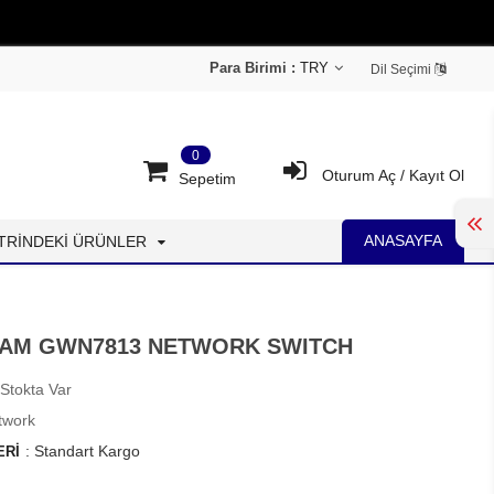
Para Birimi :
Dil Seçimi
0
Oturum Aç
/
Kayıt Ol
Sepetim
ANASAYFA
İTRİNDEKİ ÜRÜNLER
AM GWN7813 NETWORK SWITCH
Stokta Var
twork
:
Standart Kargo
ERI