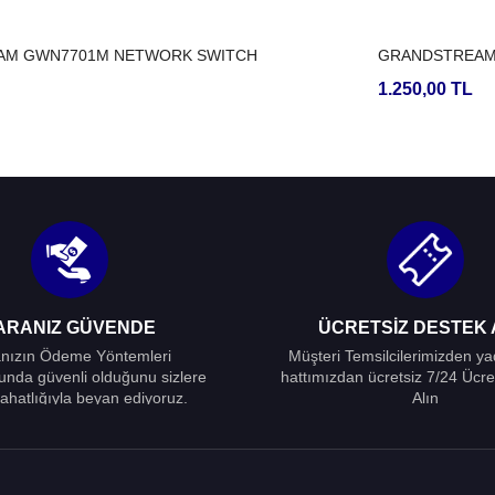
AM GWN7701M NETWORK SWITCH
GRANDSTREAM
1.250,00 TL
ARANIZ GÜVENDE
ÜCRETSIZ DESTEK 
nızın Ödeme Yöntemleri
Müşteri Temsilcilerimizden y
unda güvenli olduğunu sizlere
hattımızdan ücretsiz 7/24 Ücre
ahatlığıyla beyan ediyoruz.
Alın