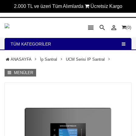
2.000 TL ve üzeri Tüm Alımlarda
Ücretsiz Kargo



(0)
TÜM KATEGORILER
ANASAYFA
İp Santral
UCM Serisi IP Santral
MENÜLER