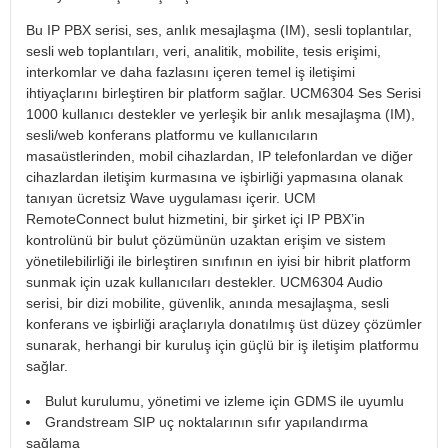
Bu IP PBX serisi, ses, anlık mesajlaşma (IM), sesli toplantılar,
sesli web toplantıları, veri, analitik, mobilite, tesis erişimi,
interkomlar ve daha fazlasını içeren temel iş iletişimi
ihtiyaçlarını birleştiren bir platform sağlar. UCM6304 Ses Serisi
1000 kullanıcı destekler ve yerleşik bir anlık mesajlaşma (IM),
sesli/web konferans platformu ve kullanıcıların
masaüstlerinden, mobil cihazlardan, IP telefonlardan ve diğer
cihazlardan iletişim kurmasına ve işbirliği yapmasına olanak
tanıyan ücretsiz Wave uygulaması içerir. UCM
RemoteConnect bulut hizmetini, bir şirket içi IP PBX’in
kontrolünü bir bulut çözümünün uzaktan erişim ve sistem
yönetilebilirliği ile birleştiren sınıfının en iyisi bir hibrit platform
sunmak için uzak kullanıcıları destekler. UCM6304 Audio
serisi, bir dizi mobilite, güvenlik, anında mesajlaşma, sesli
konferans ve işbirliği araçlarıyla donatılmış üst düzey çözümler
sunarak, herhangi bir kuruluş için güçlü bir iş iletişim platformu
sağlar.
Bulut kurulumu, yönetimi ve izleme için GDMS ile uyumlu
Grandstream SIP uç noktalarının sıfır yapılandırma
sağlama