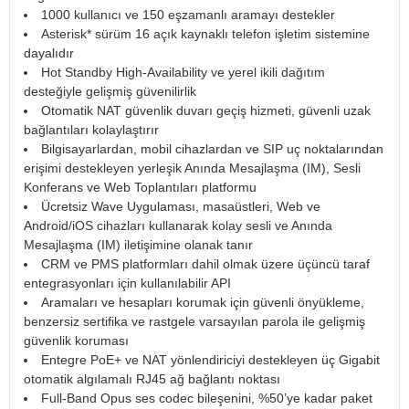
1000 kullanıcı ve 150 eşzamanlı aramayı destekler
Asterisk* sürüm 16 açık kaynaklı telefon işletim sistemine
dayalıdır
Hot Standby High-Availability ve yerel ikili dağıtım
desteğiyle gelişmiş güvenilirlik
Otomatik NAT güvenlik duvarı geçiş hizmeti, güvenli uzak
bağlantıları kolaylaştırır
Bilgisayarlardan, mobil cihazlardan ve SIP uç noktalarından
erişimi destekleyen yerleşik Anında Mesajlaşma (IM), Sesli
Konferans ve Web Toplantıları platformu
Ücretsiz Wave Uygulaması, masaüstleri, Web ve
Android/iOS cihazları kullanarak kolay sesli ve Anında
Mesajlaşma (IM) iletişimine olanak tanır
CRM ve PMS platformları dahil olmak üzere üçüncü taraf
entegrasyonları için kullanılabilir API
Aramaları ve hesapları korumak için güvenli önyükleme,
benzersiz sertifika ve rastgele varsayılan parola ile gelişmiş
güvenlik koruması
Entegre PoE+ ve NAT yönlendiriciyi destekleyen üç Gigabit
otomatik algılamalı RJ45 ağ bağlantı noktası
Full-Band Opus ses codec bileşenini, %50’ye kadar paket