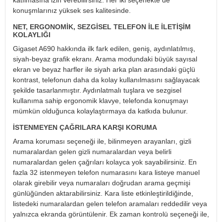
katılmasına izin verebilirsiniz. Her iki seçenekte de
konuşmlarınız yüksek ses kalitesinde.
NET, ERGONOMIK, SEZGISEL TELEFON ILE ILETIŞIM
KOLAYLIĞI
Gigaset A690 hakkında ilk fark edilen, geniş, aydınlatılmış,
siyah-beyaz grafik ekranı. Arama modundaki büyük sayısal
ekran ve beyaz harfler ile siyah arka plan arasındaki güçlü
kontrast, telefonun daha da kolay kullanılmasını sağlayacak
şekilde tasarlanmıştır. Aydınlatmalı tuşlara ve sezgisel
kullanıma sahip ergonomik klavye, telefonda konuşmayı
mümkün olduğunca kolaylaştırmaya da katkıda bulunur.
İSTENMEYEN ÇAĞRILARA KARŞI KORUMA
Arama koruması seçeneği ile, bilinmeyen arayanları, gizli
numaralardan gelen gizli numaralardan veya belirli
numaralardan gelen çağrıları kolayca yok sayabilirsiniz. En
fazla 32 istenmeyen telefon numarasını kara listeye manuel
olarak girebilir veya numaraları doğrudan arama geçmişi
günlüğünden aktarabilirsiniz. Kara liste etkinleştirildiğinde,
listedeki numaralardan gelen telefon aramaları reddedilir veya
yalnızca ekranda görüntülenir. Ek zaman kontrolü seçeneği ile,