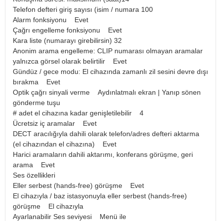
Telefon defteri giriş sayısı (isim / numara 100
Alarm fonksiyonu Evet
Çağrı engelleme fonksiyonu Evet
Kara liste (numarayı girebilirsin) 32
Anonim arama engelleme: CLIP numarası olmayan aramalar
yalnızca görsel olarak belirtilir Evet
Gündüz / gece modu: El cihazında zamanlı zil sesini devre dışı
bırakma Evet
Optik çağrı sinyali verme Aydınlatmalı ekran | Yanıp sönen
gönderme tuşu
# adet el cihazına kadar genişletilebilir 4
Ücretsiz iç aramalar Evet
DECT aracılığıyla dahili olarak telefon/adres defteri aktarma
(el cihazından el cihazına) Evet
Harici aramaların dahili aktarımı, konferans görüşme, geri
arama Evet
Ses özellikleri
Eller serbest (hands-free) görüşme Evet
El cihazıyla / baz istasyonuyla eller serbest (hands-free)
görüşme El cihazıyla
Ayarlanabilir Ses seviyesi Menü ile