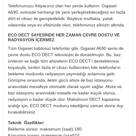
Telefonunuzu ihtiyacınız olan her yerde kullanın: Gigaset
A690, evinizde herhangi bir yere yerleştirebileceğiniz en fazla
dört el cihazı ile genişletilebilir. Böylece mutfakta, yatak
odasında veya ev ofisinizde olun, telefonunuz elinizin altında.
ECO DECT SAYESINDE HER ZAMAN ÇEVRE DOSTU VE
RADYASYON IÇERMEZ
Tüm Gigaset kablosuz telefonlar gibi, Gigaset A690 serisi de
çevre dostu ECO DECT teknolojisi ile donatılmıştır. Bu, baz
ünitenin ve bağlı tüm ahizelerin ECO DECT'i desteklemesi
koşuluyla, birden fazla el cihazı kullanırken bile telefonların
bekleme modunda radyasyon yaymadığı anlamına gelir.
Görüşme sırasında, iletim gücü ahize ile baz istasyonu
arasındaki mesafeye otomatik olarak uyum sağlar. Ahize ve
baz istasyonu arasındaki mesafe ne kadar küçük olursa,
radyasyon o kadar düşük olur. Maksimum DECT kapsama
aralığı için, ECO DECT modunu istediğiniz zaman devre dışı
bırakabilirsiniz.
Teknik Özellikler:
Bekleme süresi: maksimum (saat) 180
Konuşma süresi: maksimum (saat)14