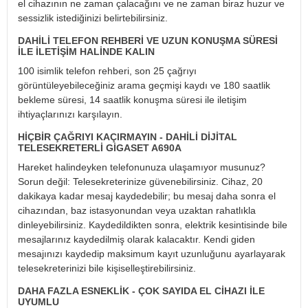
el cihazının ne zaman çalacağını ve ne zaman biraz huzur ve
sessizlik istediğinizi belirtebilirsiniz.
DAHILI TELEFON REHBERI VE UZUN KONUŞMA SÜRESI
ILE ILETIŞIM HALINDE KALIN
100 isimlik telefon rehberi, son 25 çağrıyı
görüntüleyebileceğiniz arama geçmişi kaydı ve 180 saatlik
bekleme süresi, 14 saatlik konuşma süresi ile iletişim
ihtiyaçlarınızı karşılayın.
HIÇBIR ÇAĞRIYI KAÇIRMAYIN - DAHILI DIJITAL
TELESEKRETERLI GIGASET A690A
Hareket halindeyken telefonunuza ulaşamıyor musunuz?
Sorun değil: Telesekreterinize güvenebilirsiniz. Cihaz, 20
dakikaya kadar mesaj kaydedebilir; bu mesaj daha sonra el
cihazından, baz istasyonundan veya uzaktan rahatlıkla
dinleyebilirsiniz. Kaydedildikten sonra, elektrik kesintisinde bile
mesajlarınız kaydedilmiş olarak kalacaktır. Kendi giden
mesajınızı kaydedip maksimum kayıt uzunluğunu ayarlayarak
telesekreterinizi bile kişiselleştirebilirsiniz.
DAHA FAZLA ESNEKLIK - ÇOK SAYIDA EL CIHAZI ILE
UYUMLU