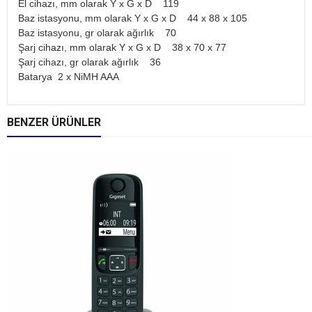
El cihazı, mm olarak Y x G x D 119
Baz istasyonu, mm olarak Y x G x D 44 x 88 x 105
Baz istasyonu, gr olarak ağırlık 70
Şarj cihazı, mm olarak Y x G x D 38 x 70 x 77
Şarj cihazı, gr olarak ağırlık 36
Batarya 2 x NiMH AAA
BENZER ÜRÜNLER