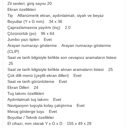
Zil sesleri, giriş sayısı 20
Ekran özellikleri
Tip Alfanümerik ekran, aydınlatmalı, siyah ve beyaz
Boyutlar (Y x G mm) 34 x 36
Çaprazlamasına yayılım (inç) 2.0
Çözünürlük (px) 96 x 64
Jumbo yazı tipleri Evet
Arayan numarayı gösterme Arayan numarayı gösterme
(CLIP)
Saat ve tarih bilgisiyle birlikte son cevapsız aramaların listesi
25
Saat ve tarih bilgisiyle birlikte alınan aramaların listesi 25
Çok dilli menü (çeşitli ekran dilleri) Evet
Saat ve tarih görüntüleme Evet
Ekran Dilleri 24
Tuş takımı özellikleri
Aydınlatmalı tuş takımı Evet
Navigasyon tuşuyla kolay çalıştırma Evet
Mesaj gösterge tuşu Evet
Boyutlar / Teknik özellikler
El cihazı, mm olarak Y x G x D 155 x 49 x 28