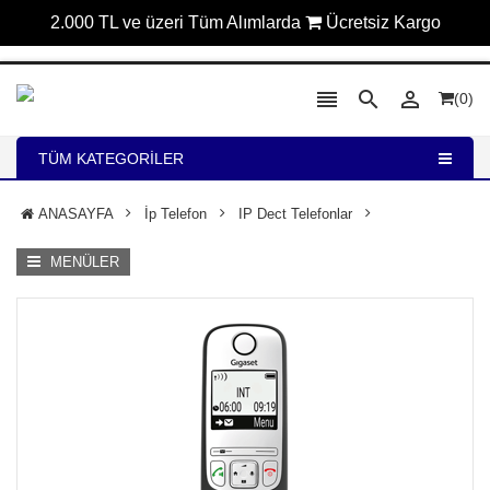
2.000 TL ve üzeri Tüm Alımlarda
Ücretsiz Kargo



(0)
TÜM KATEGORILER
ANASAYFA
İp Telefon
IP Dect Telefonlar
MENÜLER